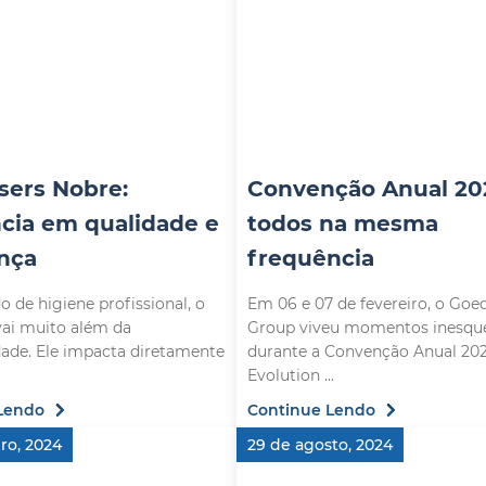
sers Nobre:
Convenção Anual 20
ncia em qualidade e
todos na mesma
nça
frequência
 de higiene profissional, o
Em 06 e 07 de fevereiro, o Goe
vai muito além da
Group viveu momentos inesque
dade. Ele impacta diretamente
durante a Convenção Anual 202
Evolution ...
Lendo
Continue Lendo
ro, 2024
29 de agosto, 2024