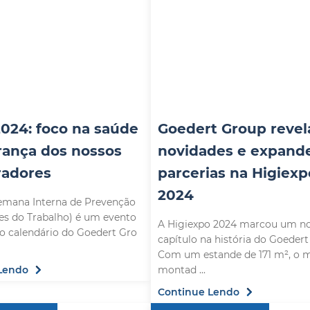
2024: foco na saúde
Goedert Group revel
rança dos nossos
novidades e expand
radores
parcerias na Higiexp
2024
emana Interna de Prevenção
es do Trabalho) é um evento
A Higiexpo 2024 marcou um n
no calendário do Goedert Gro
capítulo na história do Goedert
Com um estande de 171 m², o m
Lendo
montad ...
Continue Lendo