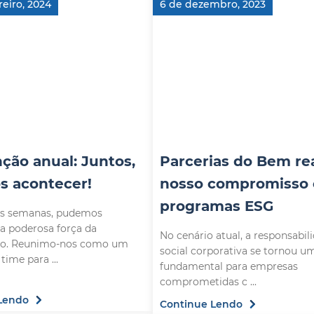
reiro, 2024
6 de dezembro, 2023
ção anual: Juntos,
Parcerias do Bem re
s acontecer!
nosso compromisso
programas ESG
s semanas, pudemos
 a poderosa força da
No cenário atual, a responsabil
ão. Reunimo-nos como um
social corporativa se tornou um
verdadeiro time para ...
fundamental para empresas
comprometidas c ...
Lendo
Continue Lendo