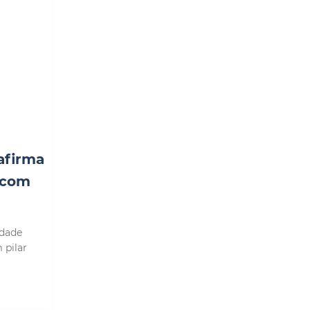
afirma
 com
idade
 pilar