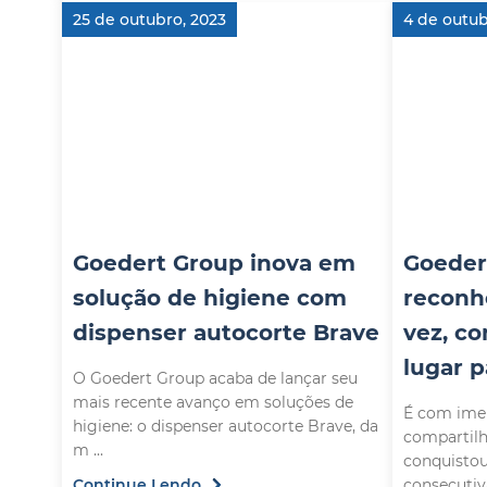
25 de outubro, 2023
4 de outub
Goedert Group inova em
Goeder
solução de higiene com
reconh
dispenser autocorte Brave
vez, c
lugar p
O Goedert Group acaba de lançar seu
mais recente avanço em soluções de
É com imen
higiene: o dispenser autocorte Brave, da
compartil
m ...
conquistou,
Continue Lendo
consecutiva,