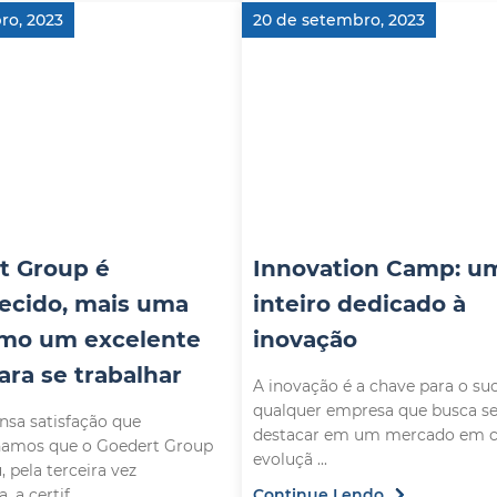
ro, 2023
20 de setembro, 2023
t Group é
Innovation Camp: um
ecido, mais uma
inteiro dedicado à
omo um excelente
inovação
ara se trabalhar
A inovação é a chave para o su
qualquer empresa que busca s
sa satisfação que
destacar em um mercado em c
hamos que o Goedert Group
evoluçã ...
 pela terceira vez
 a certif ...
Continue Lendo