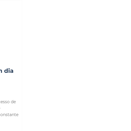
 dia
cesso de
e
onstante