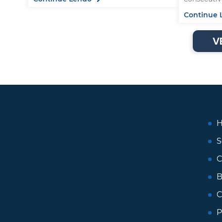
Continue 
V
S
C
B
C
P