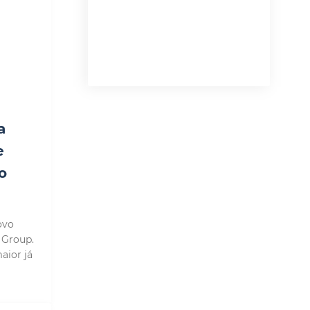
a
e
o
ovo
 Group.
aior já