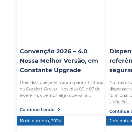
Convenção 2026 – 4.0
Dispen
Nossa Melhor Versão, em
referê
Constante Upgrade
segura
Dois dias que já entraram para a história
No mercado
da Goedert Group Nos dias 06 e 07 de
dispenser 
fevereiro, vivemos algo que vai a ...
funcionali
a eficiên ...
Continue Lendo
Continue 
18 de outubro, 2024
2 de outub