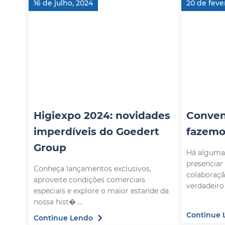
16 de julho, 2024
20 de feve
Higiexpo 2024: novidades
Conven
imperdíveis do Goedert
fazemo
Group
Há alguma
presenciar
Conheça lançamentos exclusivos,
colaboraç
aproveite condições comerciais
especiais e explore o maior estande da
nossa hist� ...
Continue 
Continue Lendo